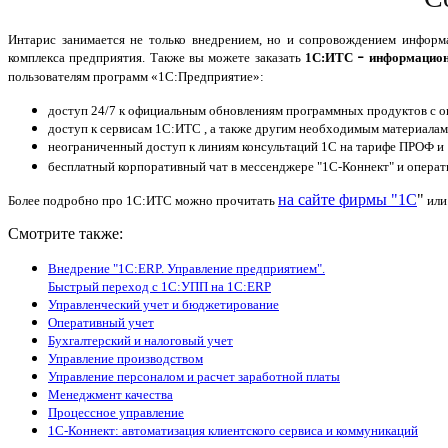
Интарис занимается не только внедрением, но и сопровождением информа
комплекса предприятия. Также вы можете заказать
1С:ИТС
информацион
–
пользователям программ «1С:Предприятие»:
доступ 24/7 к официальным обновлениям программных продуктов с о
доступ к сервисам 1С:ИТС , а также другим необходимым материалам
неограниченный доступ к линиям консультаций 1С на тарифе ПРОФ и
бесплатный корпоративный чат в мессенджере "1С-Коннект" и операт
на сайте фирмы "1С
"
Более подробно про 1С:ИТС можно прочитать
или
Смотрите также:
Внедрение "1С:ERP. Управление предприятием".
Быстрый переход с 1С:УПП на 1С:ERP
Управленческий учет и бюджетирование
Оперативный учет
Бухгалтерский и налоговый учет
Управление производством
Управление персоналом и расчет заработной платы
Менеджмент качества
Процессное управление
1С-Коннект: автоматизация клиентского сервиса и коммуникаций