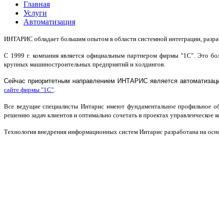
Главная
Услуги
Автоматизация
ИНТАРИС обладает большим опытом в области системной интеграции, разра
С 1999 г. компания является официальным партнером фирмы "1С". Это бо
крупных машиностроительных предприятий и холдин
гов.
Сейчас приоритетным направлением ИНТАРИС является автоматизаци
сайте фирмы "1С"
.
Все ведущие специал
исты Интарис имеют фундаментальное профильное обр
решению задач клиентов и оптимально сочетать в проектах управленческое к
Технология внедрения информационных систем Интарис
разработана на ос