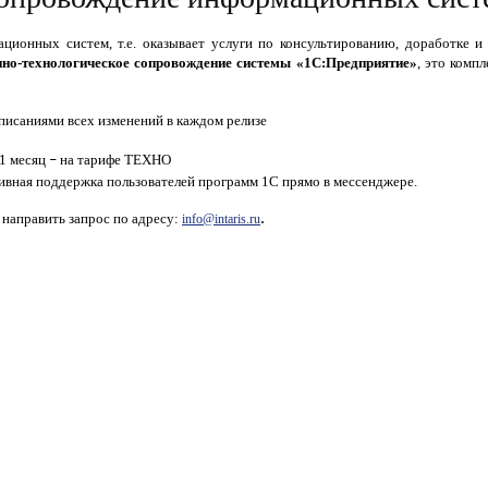
ционных систем, т.е. оказывает услуги по консультированию, доработке 
но-технологическое сопровождение системы «1С:Предприятие»
, это комп
писаниями всех изменений в каждом релизе
 1 месяц
н
а тарифе ТЕХНО
–
ивная поддержка пользователей программ 1С прямо в мессенджере.
.
 направить запрос по адресу:
info@intaris.ru